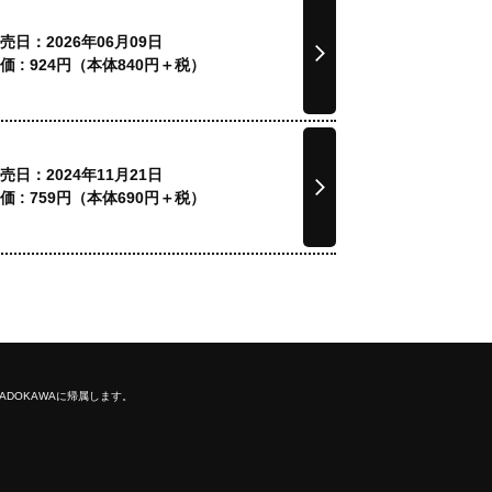
売日：2026年06月09日
価 :
924
円（本体
840
円＋税）
売日：2024年11月21日
価 :
759
円（本体
690
円＋税）
ADOKAWAに帰属します。