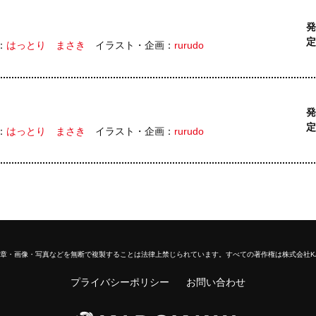
発
定
：
はっとり まさき
イラスト・企画：
rurudo
発
定
：
はっとり まさき
イラスト・企画：
rurudo
章・画像・写真などを無断で複製することは法律上禁じられています。
すべての著作権は株式会社K
プライバシーポリシー
お問い合わせ