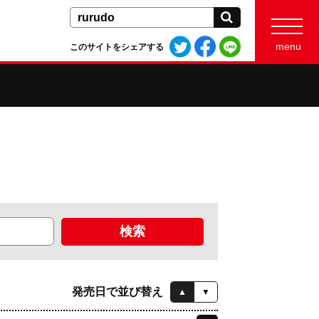
検索
Twitter
Facebook
LINE
menu
このサイトをシェアする
で
で
で
シ
シ
シ
ェ
ェ
ェ
ア
ア
ア
す
す
す
る
る
る
発売日で並び替え
▲
▼