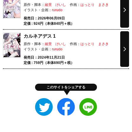
原作・脚本：
綾里 けいし
作画：
はっとり まさき
イラスト・企画：
rurudo
発売日：2026年06月09日
定価 :
924
円（本体
840
円＋税）
カルネアデス 1
原作・脚本：
綾里 けいし
作画：
はっとり まさき
イラスト・企画：
rurudo
発売日：2024年11月21日
定価 :
759
円（本体
690
円＋税）
このサイトをシェアする
Twitter
Facebook
LINE
で
で
で
シ
シ
シ
ェ
ェ
ェ
ア
ア
ア
す
す
す