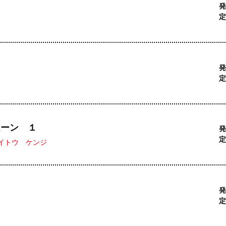
発
定
発
定
ムーン １
発
定
イトウ ケンジ
発
定