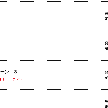
発
定
発
定
ムーン ３
発
定
イトウ ケンジ
発
定