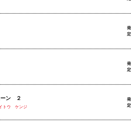
発
定
発
定
ムーン ２
発
定
イトウ ケンジ