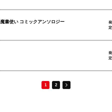
魔書使い コミックアンソロジー
発
定
発
定
1
2