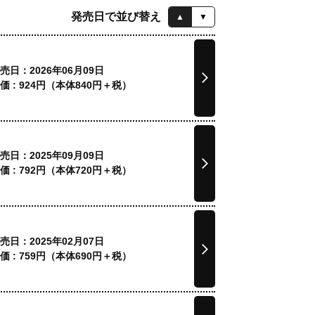
発売日で並び替え
▲
▼
売日：2026年06月09日
価 :
924
円（本体
840
円＋税）
売日：2025年09月09日
価 :
792
円（本体
720
円＋税）
売日：2025年02月07日
価 :
759
円（本体
690
円＋税）