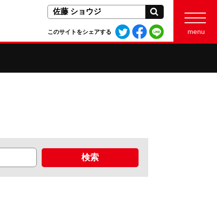
検索
Twitter
Facebook
LINE
menu
このサイトをシェアする
で
で
で
シ
シ
シ
ェ
ェ
ェ
ア
ア
ア
す
す
す
る
る
る