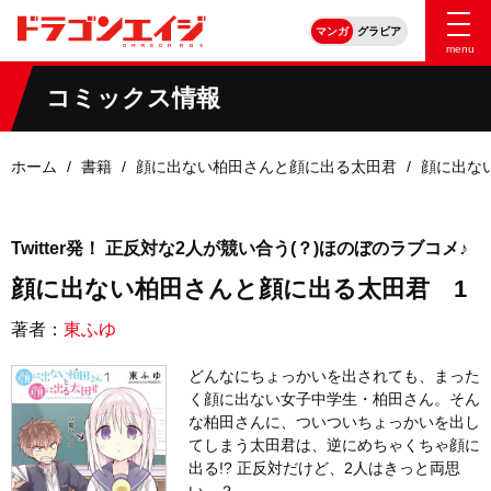
マンガ
グラビア
menu
コミックス情報
ホーム
書籍
顔に出ない柏田さんと顔に出る太田君
顔に出な
Twitter発！ 正反対な2人が競い合う(？)ほのぼのラブコメ♪
顔に出ない柏田さんと顔に出る太田君 1
著者：
東ふゆ
どんなにちょっかいを出されても、まった
く顔に出ない女子中学生・柏田さん。そん
な柏田さんに、ついついちょっかいを出し
てしまう太田君は、逆にめちゃくちゃ顔に
出る!? 正反対だけど、2人はきっと両思