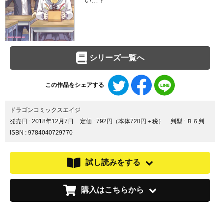
い…？
シリーズ一覧へ
Twitter
Facebook
LINE
この作品をシェアする
で
で
で
シ
シ
シ
ェ
ェ
ェ
ドラゴンコミックスエイジ
ア
ア
ア
発売日 :
2018年12月7日
定価 : 792円（本体720円＋税）
判型 : Ｂ６判
す
す
す
ISBN : 9784040729770
る
る
る
試し読みをする
購入はこちらから