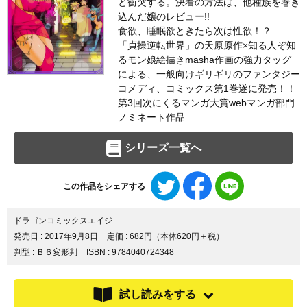
と衝突する。決着の方法は、他種族を巻き
込んだ嬢のレビュー!!
食欲、睡眠欲ときたら次は性欲！？
「貞操逆転世界」の天原原作×知る人ぞ知
るモン娘絵描きmasha作画の強力タッグ
による、一般向けギリギリのファンタジー
コメディ、コミックス第1巻遂に発売！！
第3回次にくるマンガ大賞webマンガ部門
ノミネート作品
シリーズ一覧へ
Twitter
Facebook
LINE
この作品をシェアする
で
で
で
シ
シ
シ
ェ
ェ
ェ
ドラゴンコミックスエイジ
ア
ア
ア
発売日 :
2017年9月8日
定価 : 682円（本体620円＋税）
す
す
す
判型 : Ｂ６変形判
ISBN : 9784040724348
る
る
る
試し読みをする