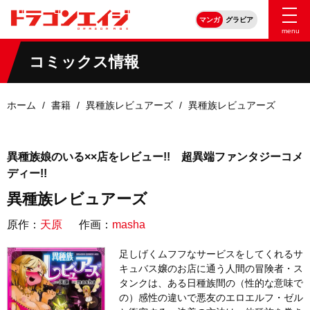
マンガ
グラビア
menu
コミックス情報
ホーム
書籍
異種族レビュアーズ
異種族レビュアーズ
異種族娘のいる××店をレビュー!! 超異端ファンタジーコメ
ディー!!
異種族レビュアーズ
原作：
天原
作画：
masha
足しげくムフフなサービスをしてくれるサ
キュバス嬢のお店に通う人間の冒険者・ス
タンクは、ある日種族間の（性的な意味で
の）感性の違いで悪友のエロエルフ・ゼル