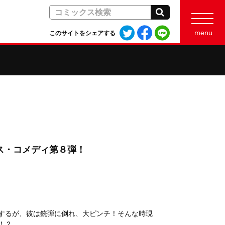
検索
Twitter
Facebook
LINE
menu
このサイトをシェアする
で
で
で
シ
シ
シ
ェ
ェ
ェ
ア
ア
ア
す
す
す
る
る
る
ス・コメディ第８弾！
するが、彼は銃弾に倒れ、大ピンチ！そんな時現
！？