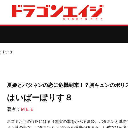
ぽりす８
夏姫とバタネンの恋に危機到来！？胸キュンのポリ
はいぱーぽりす８
著者：
ＭＥＥ
ネズミたちの謀略にはまり無実の罪をかぶる夏姫。バタネンと逃走
れた謎の美女。バタネンとただならぬ過去があるらしい彼女は何者