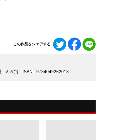
Twitter
Facebook
LINE
この作品をシェアする
で
で
で
シ
シ
シ
ェ
ェ
ェ
ア
ア
ア
 : Ａ５判
ISBN : 9784049262018
す
す
す
る
る
る