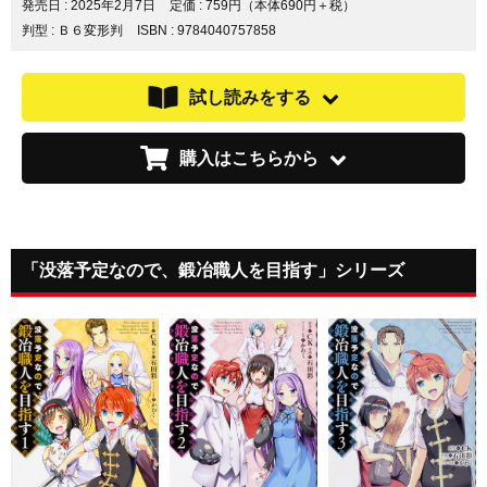
ア
ア
ア
発売日 :
2025年2月7日
定価 : 759円（本体690円＋税）
す
す
す
判型 : Ｂ６変形判
ISBN : 9784040757858
る
る
る
試し読みをする
購入はこちらから
「没落予定なので、鍛冶職人を目指す」シリーズ