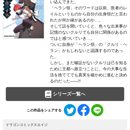
い込んできた。
「ヘラン領」そのワードは以前、医者のレ
イルというものから自分の出身領だと言わ
れたが何か縁があるのか…。
そして話を聞いていくと、色々な出来事が
記憶のないクルリでも自分に関係があるの
ではと感づいていき…。
ついに自身が「ヘラン領」の「クルリ・ヘ
ラン」かもしれないと認識するのであっ
た。
しかし、まだ確証がないクルリは己を知る
ために王都へ旅立つことに、今の大事な生
活を捨ててでも真実を確かめに進むと決め
るのだった――!!
シリーズ一覧へ
Twitter
Facebook
LINE
この作品をシェアする
で
で
で
シ
シ
シ
ェ
ェ
ェ
ドラゴンコミックスエイジ