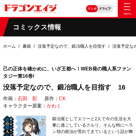
マンガ
グラビア
menu
コミックス情報
ホーム
書籍
没落予定なので、鍛冶職人を目指す
没落予定な
己の正体を確かめに、いざ王都へ！WEB発の職人系ファン
タジー第16巻!
没落予定なので、鍛冶職人を目指す 16
作画：
石田 彩
原作：
CK
キャラクター原案：
かわく
鍛冶屋としてエリーと2人で今の生活を大
事に過ごしているクルリ。そんな時にヘラ
ン領の政治が荒れてきているという話が舞