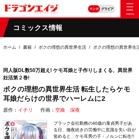
マンガ
グラビア
menu
コミックス情報
ホーム
書籍
ボクの理想の異世界生活
ボクの理想の異世界生
同人版DL数50万超え! ケモ耳娘と子作りしまくる、異世界
妊活第２巻!
ボクの理想の異世界生活 転生したらケモ
耳娘だらけの世界でハーレムに2
原作：
イチリ
作画：
空維 深夜
ブラック会社勤務の40歳の童貞男子があ
る日、徹夜続きの労働中に意識を失い目が
覚めると…ケモ耳男の子・ノルンに転生!!