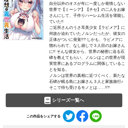
自分以外のオスが年に一度しか発情しない
世界で【ミーシア】【チセ】の二人をお嫁
さんにして、子作りハーレム生活を堪能し
ていた!!
ご近所さんのうさ耳美少女【ラビメア】に
何故か迫れていたノルンだったが、彼女の
正体がついに発覚!!? しかも、ラビメアに
惚れられて、なし崩しで３人目のお嫁さん
に!! そんな彼女から、世界の秘密に迫る石
碑を教えてもらい、ノルンはこの世界が現
実世界にあるプログラムに関係しているこ
とを知る。
ノルンは世界の真相に近づくべく、新たな
石碑が眠る島にお嫁さん３人と家族旅行♪
そこで待ち受けるモノとは……!!?
シリーズ一覧へ
Twitter
Facebook
LINE
この作品をシェアする
で
で
で
シ
シ
シ