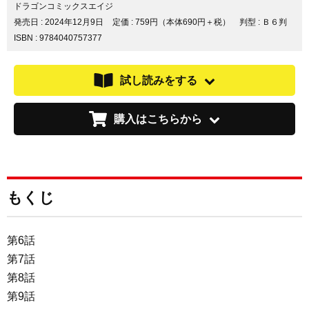
ェ
ェ
ェ
ドラゴンコミックスエイジ
ア
ア
ア
発売日 :
2024年12月9日
定価 : 759円（本体690円＋税）
判型 : Ｂ６判
す
す
す
ISBN : 9784040757377
る
る
る
試し読みをする
購入はこちらから
もくじ
第6話
第7話
第8話
第9話