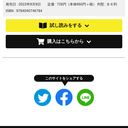
発売日 :
2022年9月9日
定価 : 726円（本体660円＋税）
判型 : Ｂ６判
ISBN : 9784040746784
試し読みをする
購入はこちらから
このサイトをシェアする
Twitter
Facebook
LINE
で
で
で
シ
シ
シ
ェ
ェ
ェ
ア
ア
ア
す
す
す
る
る
る