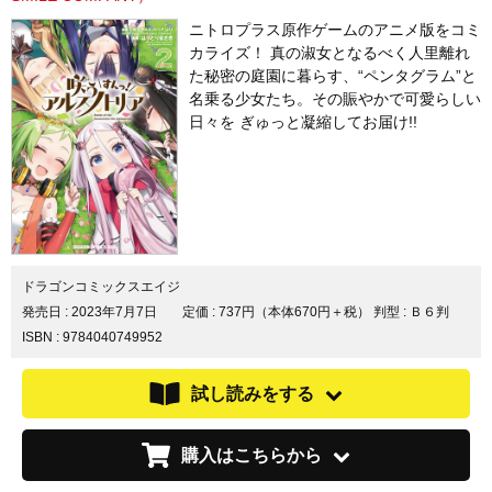
ニトロプラス原作ゲームのアニメ版をコミ
カライズ！ 真の淑女となるべく人里離れ
た秘密の庭園に暮らす、“ペンタグラム”と
名乗る少女たち。その賑やかで可愛らしい
日々を ぎゅっと凝縮してお届け!!
ドラゴンコミックスエイジ
発売日 :
2023年7月7日
定価 : 737円（本体670円＋税）
判型 : Ｂ６判
ISBN : 9784040749952
試し読みをする
購入はこちらから