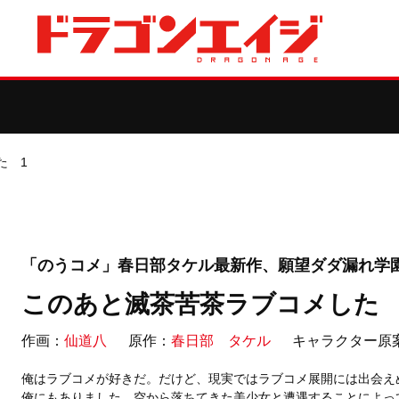
た 1
「のうコメ」春日部タケル最新作、願望ダダ漏れ学
このあと滅茶苦茶ラブコメした 
作画：
仙道八
原作：
春日部 タケル
キャラクター原
俺はラブコメが好きだ。だけど、現実ではラブコメ展開には出会え
俺にもありました。空から落ちてきた美少女と遭遇することによって