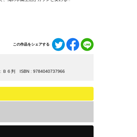
Twitter
Facebook
LINE
この作品をシェアする
で
で
で
シ
シ
シ
ェ
ェ
ェ
ア
ア
ア
: Ｂ６判
ISBN : 9784040737966
す
す
す
る
る
る