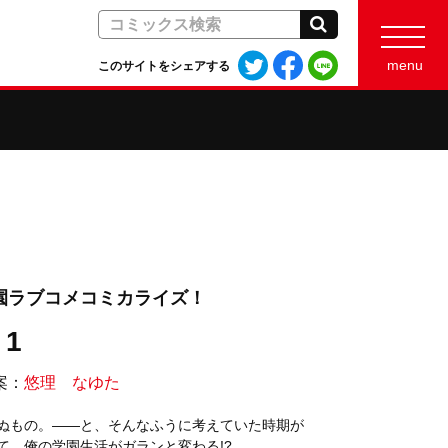
検索
Twitter
Facebook
LINE
menu
このサイトをシェアする
で
で
で
シ
シ
シ
ェ
ェ
ェ
ア
ア
ア
す
す
す
る
る
る
園ラブコメコミカライズ！
1
案：
悠理 なゆた
ぬもの。――と、そんなふうに考えていた時期が
、俺の学園生活がガランと変わる!?