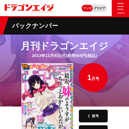
マンガ
グラビア
menu
バックナンバー
月刊ドラゴンエイジ
2013年12月9日(月)発売669円(税込)
1
月号
前号