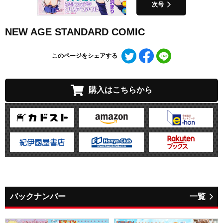
次号
NEW AGE STANDARD COMIC
Twitter
Facebook
LINE
このページをシェアする
で
で
で
シ
シ
シ
ェ
ェ
ェ
購入はこちらから
ア
ア
ア
す
す
す
る
る
る
バックナンバー
一覧