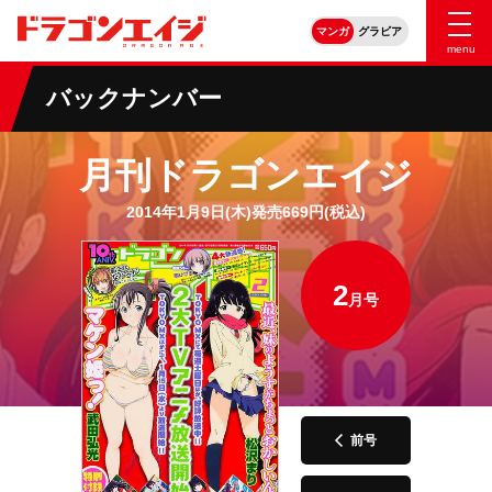
マンガ
グラビア
menu
バックナンバー
月刊ドラゴンエイジ
2014年1月9日(木)発売669円(税込)
2
月号
前号