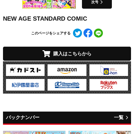
次号
NEW AGE STANDARD COMIC
Twitter
Facebook
LINE
このページをシェアする
で
で
で
シ
シ
シ
ェ
ェ
ェ
購入はこちらから
ア
ア
ア
す
す
す
る
る
る
バックナンバー
一覧