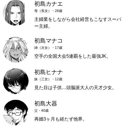
初島カナエ
母（長女）・28歳
主婦業をしながら会社経営もこなすスーパ
ー主婦。
初島マナコ
姉（次女）・17歳
空手の全国大会5連覇をした最強JK。
初島ヒナナ
妹（三女）・12歳
見た目は子供…頭脳派大人の天才少女。
初島大器
父・40歳
再婚3ヶ月も経たず他界。