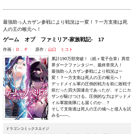
最強助っ人カザン参戦により戦況は一変！？一方支衛は死
人の王の喉元へ！
ゲーム オブ ファミリア-家族戦記- 17
作画：
Ｄ．Ｐ
原作：
山口 ミコト
累計190万部突破！（紙＋電子合算）異世
界ダークファンタジー、最終章突入！
最強助っ人カザン参戦により戦況は一
変！？一方支衛は死人の王の喉元へ！
デッドメイル軍の圧倒的戦力を前に敗戦寸
前だった四大国連合であったが、そこにカ
ザンが駆けつける。圧倒的な力はデッドメ
イル軍親衛隊にも届くのか…？
そして支衛達は死人の王の城へと侵入を試
みる――。
ドラゴンコミックスエイジ