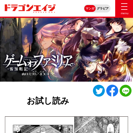
マンガ
グラビア
menu
Twitter
Facebo
で
で
お試し読み
シ
シ
ェ
ェ
ア
ア
す
す
る
る