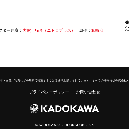
発
定
クター原案：
大熊 猫介（ニトロプラス）
原作：
箕崎准
章・画像・写真などを無断で複製することは法律上禁じられています。
すべての著作権は株式会社K
プライバシーポリシー
お問い合わせ
© KADOKAWA CORPORATION 2026