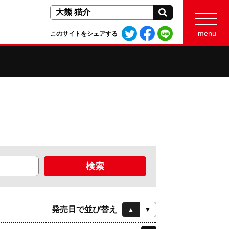
検索
Twitter
Facebook
LINE
menu
このサイトをシェアする
で
で
で
シ
シ
シ
ェ
ェ
ェ
ア
ア
ア
す
す
す
る
る
る
発売日で並び替え
▲
▼