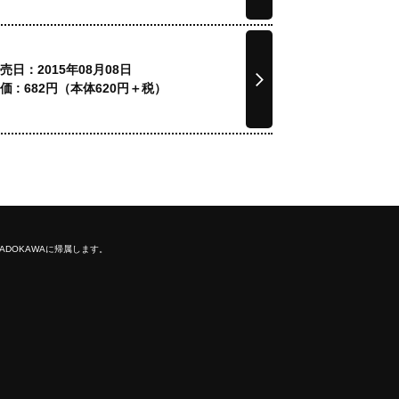
売日：2015年08月08日
価 :
682
円（本体
620
円＋税）
ADOKAWAに帰属します。