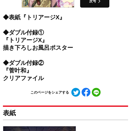
次号
◆表紙『トリアージX』
◆ダブル付録①
『トリアージX』
描き下ろしお風呂ポスター
◆ダブル付録②
『菅叶和』
クリアファイル
Twitter
Facebook
LINE
このページをシェアする
で
で
で
シ
シ
シ
ェ
ェ
ェ
表紙
ア
ア
ア
す
す
す
る
る
る