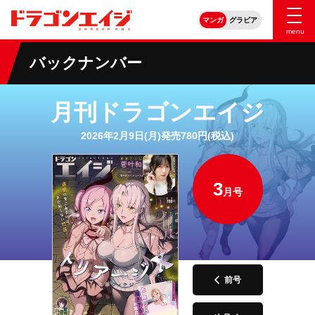
マンガ
グラビア
menu
バックナンバー
月刊ドラゴンエイジ
2026年2月9日(月)発売780円(税込)
3
月号
前号