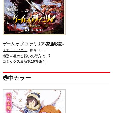
ゲーム オブ ファミリア-家族戦記-
原作：山口ミコト
、作画：Ｄ．Ｐ
熾烈を極める戦いの行方は…⁉
コミックス最新第16巻発売！
巻中カラー