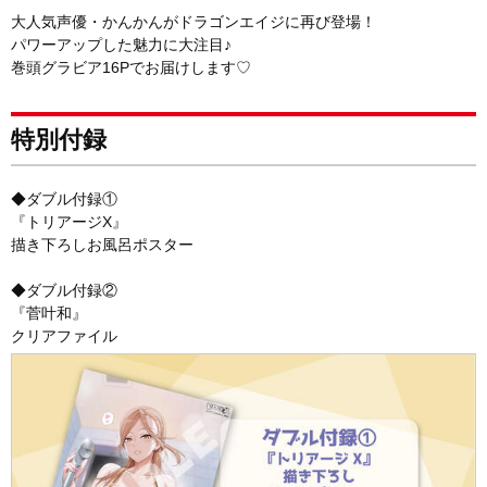
大人気声優・かんかんがドラゴンエイジに再び登場！
パワーアップした魅力に大注目♪
巻頭グラビア16Pでお届けします♡
特別付録
◆ダブル付録①
『トリアージX』
描き下ろしお風呂ポスター
◆ダブル付録②
『菅叶和』
クリアファイル