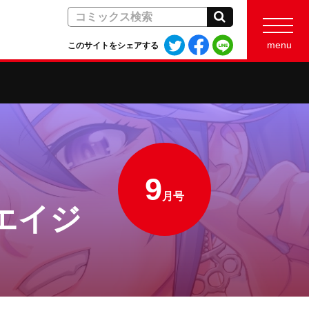
検索
Twitter
Facebook
LINE
menu
このサイトをシェアする
で
で
で
シ
シ
シ
ェ
ェ
ェ
ア
ア
ア
す
す
す
る
る
る
9
月号
エイジ