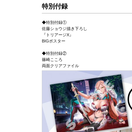
特別付録
◆特別付録①
佐藤ショウジ描き下ろし
『トリアージX』
BIGポスター
◆特別付録②
篠崎こころ
両面クリアファイル