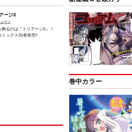
アージX
ョウジ
を飾るのは『トリアージX』！
コミックス25巻発売‼
巻中カラー