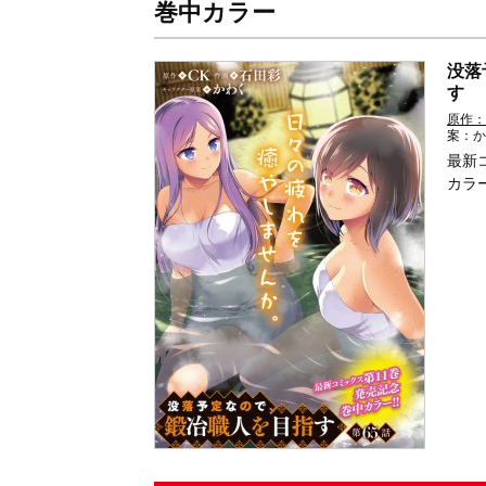
巻中カラー
没落
す
原作：
案：か
最新
カラ