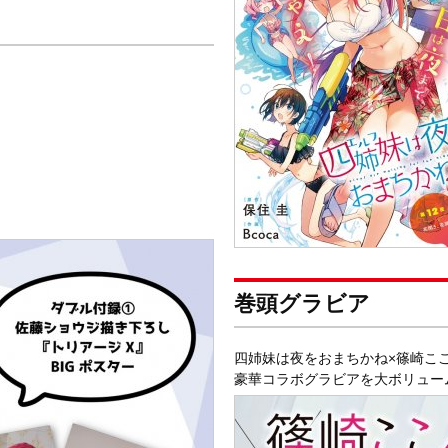
巻頭グラビア
四姉妹は夜をおまちかね×篠崎こ
豪華コラボグラビアを大ボリューム