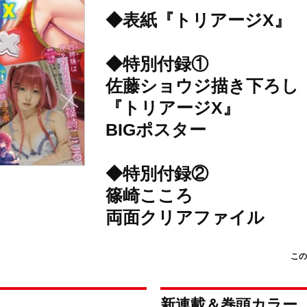
◆表紙『トリアージX』
◆特別付録①
佐藤ショウジ描き下ろし
『トリアージX』
BIGポスター
◆特別付録②
篠崎こころ
両面クリアファイル
この
新連載＆巻頭カラー