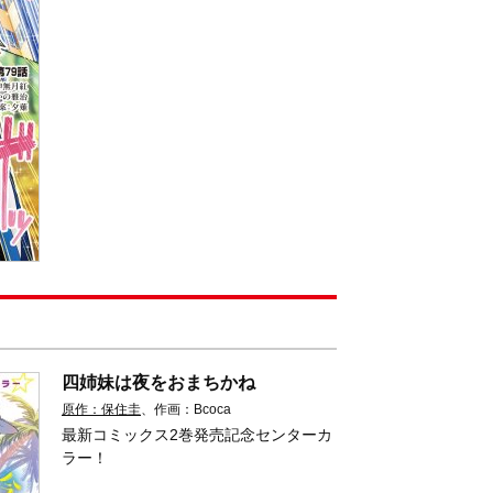
四姉妹は夜をおまちかね
原作：保住圭
、作画：Bcoca
最新コミックス2巻発売記念センターカ
ラー！