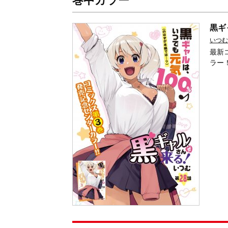
巻中カラー
黒ギ
いつむ
最新
ラー