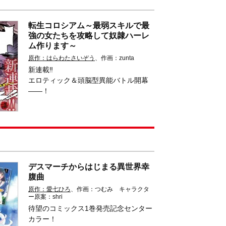
ア
ア
ア
す
す
す
る
る
る
転生コロシアム～最弱スキルで最
強の女たちを攻略して奴隷ハーレ
ム作ります～
原作：はらわたさいぞう
、作画：zunta
新連載‼
エロティック＆頭脳型異能バトル開幕
――！
デスマーチからはじまる異世界幸
腹曲
原作：愛七ひろ
、作画：つむみ キャラクタ
ー原案：shri
待望のコミックス1巻発売記念センター
カラー！