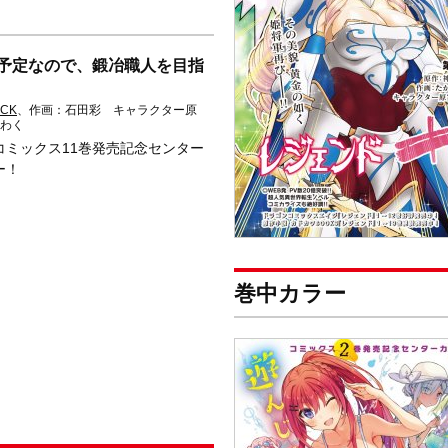
予定なので、鍛冶職人を目指
CK
、作画：石田彩 キャラクター原
わく
コミックス11巻発売記念センター
ー！
巻中カラー