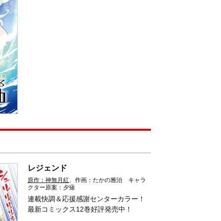
レジェンド
原作：神無月紅
、作画：たかの雅治 キャラ
クター原案：夕薙
連載快調＆応援感謝センターカラー！
最新コミックス12巻好評発売中！