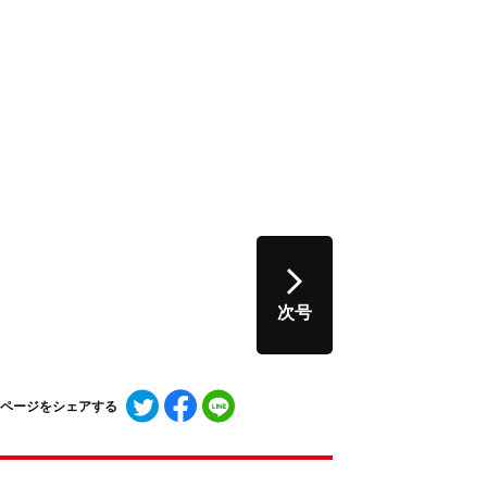
次号
Twitter
Facebook
LINE
ページをシェアする
で
で
で
シ
シ
シ
ェ
ェ
ェ