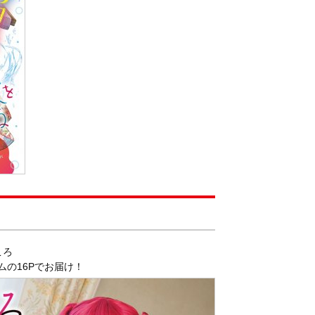
ころ
の16Pでお届け！