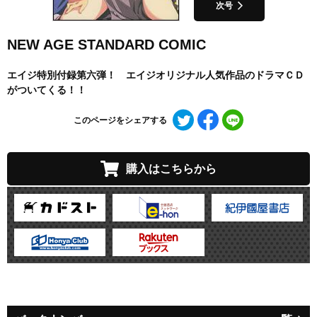
次号
NEW AGE STANDARD COMIC
エイジ特別付録第六弾！ エイジオリジナル人気作品のドラマＣＤ
がついてくる！！
Twitter
Facebook
LINE
このページをシェアする
で
で
で
シ
シ
シ
ェ
ェ
ェ
購入はこちらから
ア
ア
ア
す
す
す
る
る
る