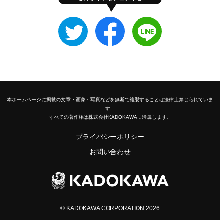
Twitter
Facebook
LINE
で
で
で
シ
シ
シ
ェ
ェ
ェ
ア
ア
ア
す
す
す
る
る
る
本ホームページに掲載の文章・画像・写真などを無断で複製することは法律上禁じられていま
す。
すべての著作権は株式会社KADOKAWAに帰属します。
プライバシーポリシー
お問い合わせ
© KADOKAWA CORPORATION 2026