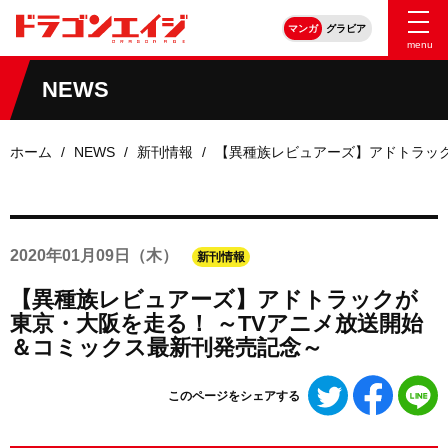
マンガ
グラビア
menu
NEWS
ホーム
NEWS
新刊情報
【異種族レビュアーズ】アドトラック
2020年
01月09日
（木）
新刊情報
【異種族レビュアーズ】アドトラックが
東京・大阪を走る！ ～TVアニメ放送開始
＆コミックス最新刊発売記念～
Twitter
Faceboo
L
このページをシェアする
で
で
シ
シ
ェ
ェ