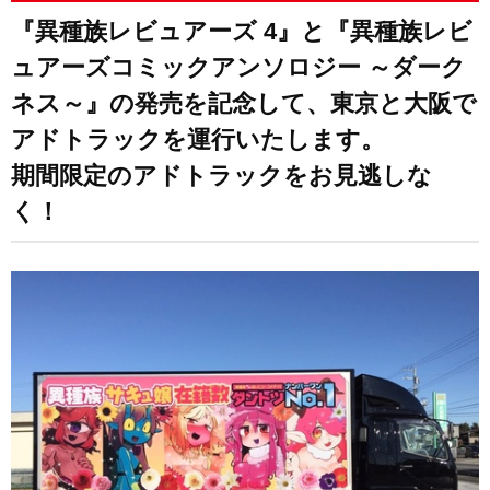
ア
ア
『異種族レビュアーズ 4』と『異種族レビ
す
す
ュアーズコミックアンソロジー ～ダーク
る
る
ネス～』の発売を記念して、東京と大阪で
アドトラックを運行いたします。
期間限定のアドトラックをお見逃しな
く！