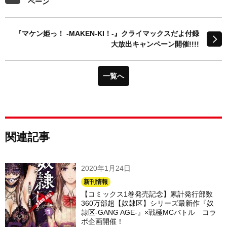
ペーン
『マケン姫っ！ -MAKEN‐KI！-』クライマックスだよ付録
大放出キャンペーン開催!!!!
一覧へ
関連記事
2020年1月24日
新刊情報
【コミックス1巻発売記念】累計発行部数
360万部超【奴隷区】シリーズ最新作『奴
隷区-GANG AGE-』×戦極MCバトル コラ
ボ企画開催！